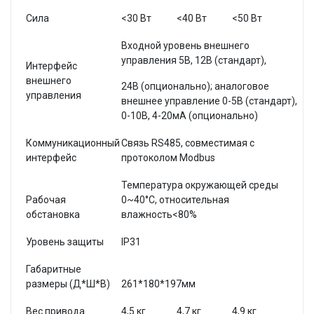
Сила
<30 Вт
<40 Вт
<50 Вт
Входной уровень внешнего
управления 5В, 12В (стандарт),
Интерфейс
внешнего
24В (опционально); аналоговое
управления
внешнее управление 0-5В (стандарт),
0-10В, 4-20мА (опционально)
Коммуникационный
Связь RS485, совместимая с
интерфейс
протоколом Modbus
Температура окружающей среды
Рабочая
0~40°C, относительная
обстановка
влажность
<80%
Уровень защиты
IP31
Габаритные
размеры (Д*Ш*В)
261*180*197мм
Вес привода
4,5 кг
4,7 кг
4,9 кг