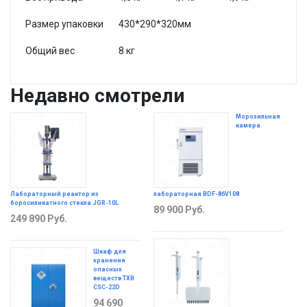
Размер упаковки
430*290*320мм
Общий вес
8 кг
Недавно смотрели
Морозильная
камера
лабораторная BDF-86V108
Лабораторный реактор из
боросиликатного стекла JGR-10L
89 900
Руб.
249 890
Руб.
Шкаф для
хранения
опасных
веществ ТХВ
CSC-22D
94 690