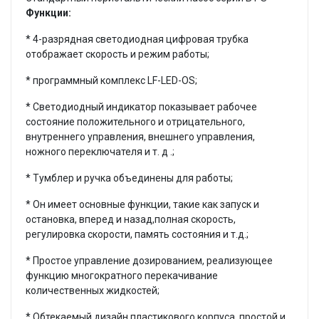
Функции:
*
4-разрядная светодиодная цифровая трубка
отображает скорость и режим работы;
*
программный комплекс LF-LED-OS;
*
Светодиодный индикатор показывает рабочее
состояние положительного и отрицательного,
внутреннего управления, внешнего управления,
ножного переключателя и т. д .;
*
Тумблер и ручка объединены для работы;
*
Он имеет основные функции, такие как запуск и
остановка, вперед и назад,
полная скорость,
регулировка скорости, память состояния и т.д.;
*
Простое управление дозированием, реализующее
функцию многократного
перекачивание
количественных жидкостей;
*
Обтекаемый дизайн пластикового корпуса, простой и