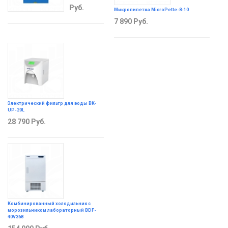
Руб.
Микропипетка MicroPette-8-10
7 890
Руб.
Электрический фильтр для воды BK-
UP-20L
28 790
Руб.
Комбинированный холодильник с
морозильником лабораторный BDF-
40V368