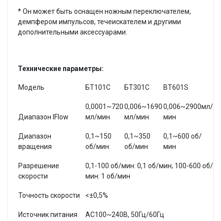
*
Он может быть оснащен ножным переключателем,
демпфером импульсов, течеискателем и другими
дополнительными аксессуарами.
Технические параметры:
Модель
БТ101С
БТ301С
BT601S
0,0001
~
720
0,006~1690
0,006~2900мл/
Диапазон IFIow
мл/мин
мл/мин
мин
Диапазон
0,1~150
0,1~350
0,1~600 об/
вращения
об/мин
об/мин
мин
Разрешение
0,1-100 об/мин: 0,1 об/мин; 100-600 об/
скорости
мин: 1 об/мин
Точность скорости
<±0,5%
Источник питания
AC100~240В, 50Гц/60Гц